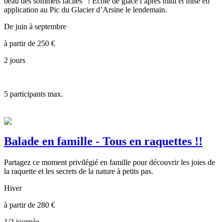
beau des sommets faciles" ! École de glace l’après midi et mise en
application au Pic du Glacier d’Arsine le lendemain.
De juin à septembre
à partir de
250
€
2 jours
5
participants max.
Balade en famille - Tous en raquettes !!
Partagez ce moment privilégié en famille pour découvrir les joies de
la raquette et les secrets de la nature à petits pas.
Hiver
à partir de
280
€
1/2 journée