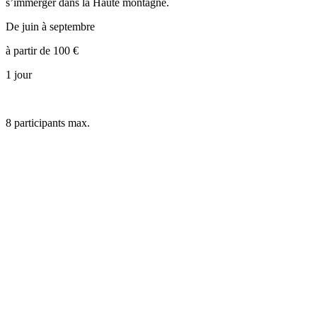
s’immerger dans la Haute montagne.
De juin à septembre
à partir de
100
€
1 jour
8
participants max.