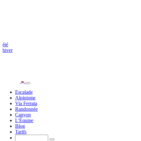
été
hiver
Escalade
Alpinisme
Via Ferrata
Randonnée
Canyon
L'Équipe
Blog
Tarifs