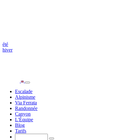
été
hiver
Escalade
Alpinisme
Via Ferrata
Randonnée
Canyon
L'Équipe
Blog
Tarifs