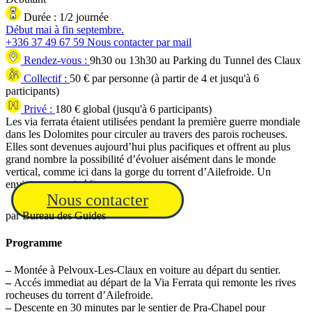
Durée :
1/2 journée
Début mai à fin septembre.
+336 37 49 67 59
Nous contacter par mail
Rendez-vous :
9h30 ou 13h30 au Parking du Tunnel des Claux
Collectif :
50
€ par personne (à partir de
4
et jusqu'à
6
participants)
Privé :
180
€ global (jusqu'à
6
participants)
Les via ferrata étaient utilisées pendant la première guerre mondiale
dans les Dolomites pour circuler au travers des parois rocheuses.
Elles sont devenues aujourd’hui plus pacifiques et offrent au plus
grand nombre la possibilité d’évoluer aisément dans le monde
vertical, comme ici dans la gorge du torrent d’Ailefroide. Un
environnement inédit.
Nous contacter
par
Bureau des Guides
Programme
–
Montée à Pelvoux-Les-Claux en voiture au départ du sentier.
–
Accés immediat au départ de la Via Ferrata qui remonte les rives
rocheuses du torrent d’Ailefroide.
–
Descente en 30 minutes par le sentier de Pra-Chapel pour