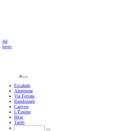
été
hiver
Escalade
Alpinisme
Via Ferrata
Randonnée
Canyon
L'Équipe
Blog
Tarifs