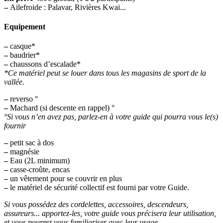
–
Ailefroide : Palavar, Rivières Kwai...
Equipement
–
casque*
–
baudrier*
–
chaussons d’escalade*
*Ce matériel peut se louer dans tous les magasins de sport de la
vallée.
–
reverso °
–
Machard (si descente en rappel) °
°Si vous n’en avez pas, parlez-en à votre guide qui pourra vous le(s)
fournir
–
petit sac à dos
–
magnésie
–
Eau (2L minimum)
–
casse-croûte, encas
–
un vêtement pour se couvrir en plus
–
le matériel de sécurité collectif est fourni par votre Guide.
Si vous possédez des cordelettes, accessoires, descendeurs,
assureurs... apportez-les, votre guide vous précisera leur utilisation,
et vous pourrez vous familiariser avec leur usage.