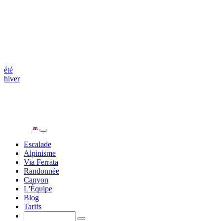
été
hiver
Escalade
Alpinisme
Via Ferrata
Randonnée
Canyon
L'Équipe
Blog
Tarifs