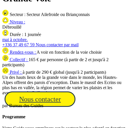
Secteur :
Secteur Ailefroide ou Briançonnais
Niveau :
Débrouillé
Durée :
1 journée
mai à octobre.
+336 37 49 67 59
Nous contacter par mail
Rendez-vous :
A voir en fonction de la voie choisie
Collectif :
165
€ par personne (à partir de
2
et jusqu'à
2
participants)
Privé :
à partir de 290
€ global (jusqu'à
2
participants)
Un des hauts lieux de la grande voie dans le monde, les Hautes-
Alpes offrent des parois d’exception. Dans le massif des Ecrins ou
plus bas en vallée, la région permet de varier les plaisirs et les
aventures sur le Caillou !
Nous contacter
par
Bureau des Guides
Programme