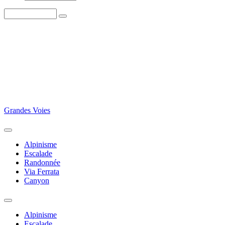
Grandes Voies
Alpinisme
Escalade
Randonnée
Via Ferrata
Canyon
Alpinisme
Escalade