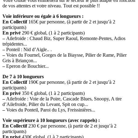
Votre Guide vous emmènera sur le secteur le plus adapté en fonction
de vos attentes et votre niveau. Tout est possible !!
Voie inférieure ou égale à 6 longueurs :
En Collectif
165€ par personne, (à partir de 2 et jusqu’à 2
participants)
En privé
290 € global, (1 à 2 participants)
–
Ailefroide : Chaud Biz, Super Raoul, Remonte-Pentes, Adios
trépidentes...
–
Ponteil : Nid d’Aigle.. .
–
Voies du Fournel, Gorges de la Biaysse, Pilier de Rame, Pilier
Gris à Briançon...
–
Eperon de Bouchier...
De 7 à 10 longueurs
En Collectif
190€ par personne, (à partir de 2 et jusqu’à 2
participants)
En privé
350 € global, (1 à 2 participants)
–
Ailefroide : Voie de la Poire, Cascade Blues, Snoopy, A tire
d’Ailefroide, Pilier du Levant, Spit on cup...
–
Voies du Ponteil, Paroi du Lys, Freissinières...
Voie supérieure à 10 longueurs (avec rappels) :
En Collectif
230 € par personne, (à partir de 2 et jusqu’à 2
participants)
En privé
430€ global, (1 à 2 participants)