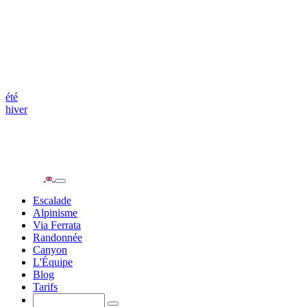
été
hiver
Escalade
Alpinisme
Via Ferrata
Randonnée
Canyon
L'Équipe
Blog
Tarifs