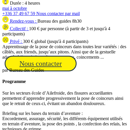
Durée :
4 heures
mai à octobre
+336 37 49 67 59
Nous contacter par mail
Rendez-vous :
Bureau des guides 8h30
Collectif :
100
€ par personne (à partir de
3
et jusqu'à
4
participants)
Privé :
300
€ global (jusqu'à
4
participants)
Apprentissage de la pose de coinceurs dans toutes leur variétés : des
câblés, aux friends, jusqu’aux pitons. Ainsi que de la gestuelle
adaptée à l’escalade en fissure : verrous, coincements ...
Nous contacter
par
Bureau des Guides
Programme
Sur les secteurs école d’Ailefroide, des fissures accueillantes
permettent d’apprendre progressivement la pose de coinceurs ainsi
que le retrait de ceux-ci, évitant un abandon douloureux.
Briefing sur les bases du terrain d’aventure :
Encordement, assurage, sécurité, les différents équipement utilisés
en terrain d’aventure, la pose des points , la confection des relais, les
techniques de grimpe.