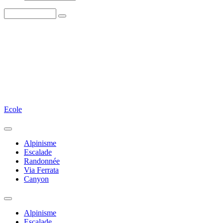
Ecole
Alpinisme
Escalade
Randonnée
Via Ferrata
Canyon
Alpinisme
Escalade