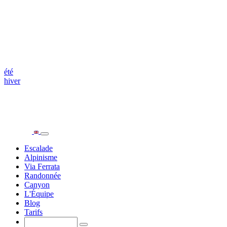
été
hiver
Escalade
Alpinisme
Via Ferrata
Randonnée
Canyon
L'Équipe
Blog
Tarifs