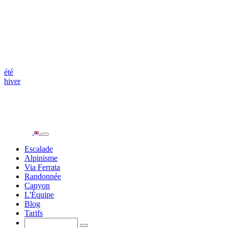
été
hiver
Escalade
Alpinisme
Via Ferrata
Randonnée
Canyon
L'Équipe
Blog
Tarifs