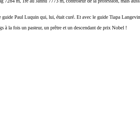
g 7284 m, 1re au Jannu 7773 m, contrôleur de la profession, mais aussi p
guide Paul Luquin qui, lui, était curé. Et avec le guide Tiapa Langevin,
s à la fois un pasteur, un prêtre et un descendant de prix Nobel !